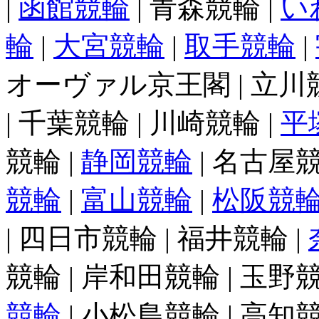
|
函館競輪
| 青森競輪 |
い
輪
|
大宮競輪
|
取手競輪
|
オーヴァル京王閣 | 立川競輪
| 千葉競輪 | 川崎競輪 |
平
競輪 |
静岡競輪
| 名古屋競
競輪
|
富山競輪
|
松阪競
| 四日市競輪 | 福井競輪 |
競輪 | 岸和田競輪 | 玉野競
競輪
| 小松島競輪 | 高知競