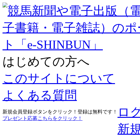
はじめての方へ
このサイトについて
よくある質問
ロ
新規会員登録ボタンをクリック！登録は無料です！
プレゼント応募こちらをクリック！
新