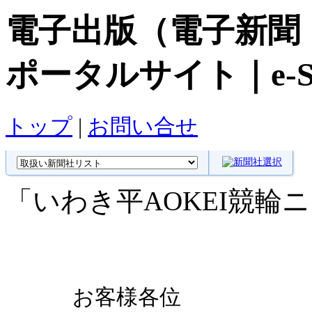
電子出版（電子新聞
ポータルサイト｜e-S
トップ
|
お問い合せ
「いわき平AOKEI競輪
お客様各位