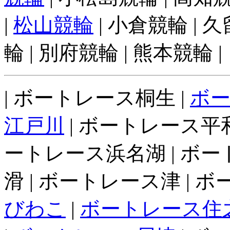
|
松山競輪
| 小倉競輪 | 
輪 | 別府競輪 | 熊本競輪 |
| ボートレース桐生 |
ボ
江戸川
| ボートレース平和
ートレース浜名湖 | ボー
滑 | ボートレース津 | 
びわこ
|
ボートレース住