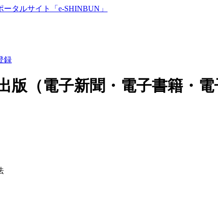
登録
出版（電子新聞・電子書籍・電
法