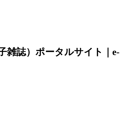
子雑誌）ポータルサイト｜e-