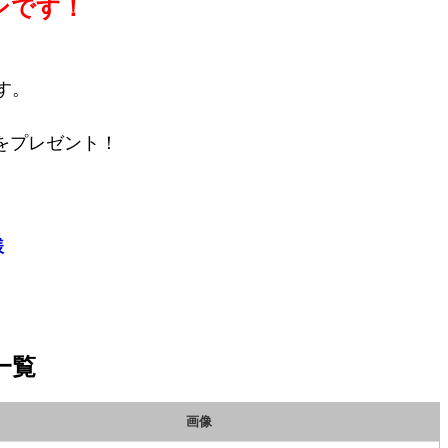
ンです！
す。
！
をプレゼント！
様
一覧
画像