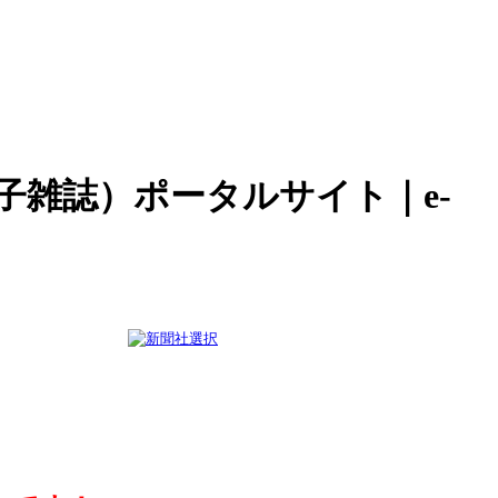
子雑誌）ポータルサイト｜e-