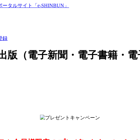
登録
出版（電子新聞・電子書籍・電