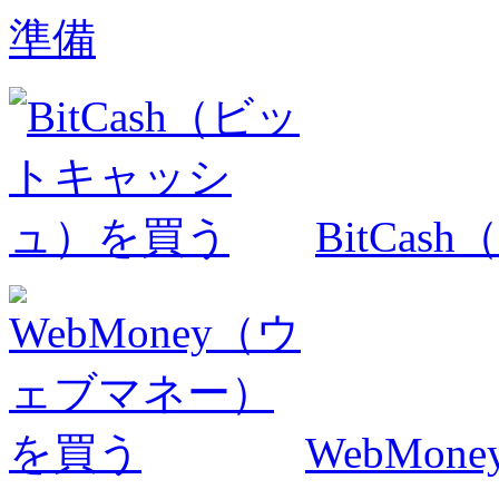
準備
BitCa
WebMo