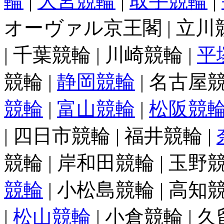
輪
|
大宮競輪
|
取手競輪
|
オーヴァル京王閣 | 立川競輪
| 千葉競輪 | 川崎競輪 |
平
競輪 |
静岡競輪
| 名古屋競
競輪
|
富山競輪
|
松阪競
| 四日市競輪 | 福井競輪 |
競輪 | 岸和田競輪 | 玉野競
競輪
| 小松島競輪 | 高知競
|
松山競輪
| 小倉競輪 | 