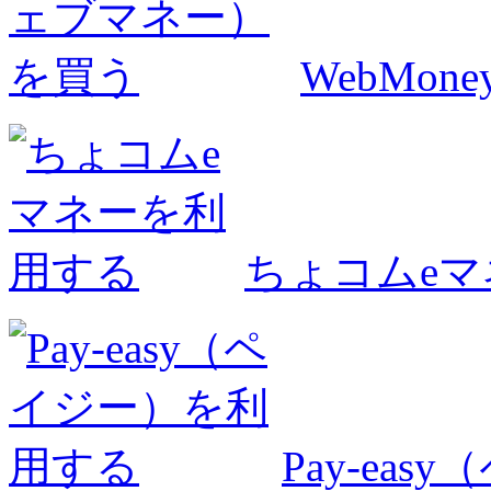
WebMo
ちょコムe
Pay-ea