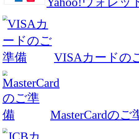
Yahoo!ウォ
VISAカードの
MasterCardの