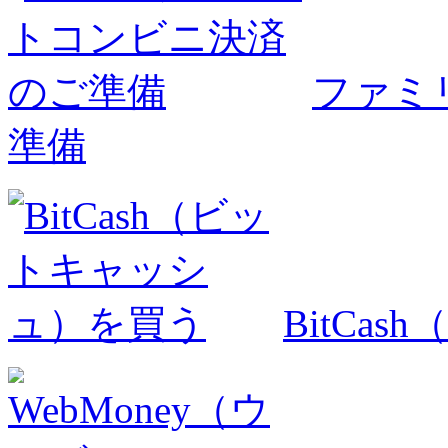
ファミ
準備
BitCa