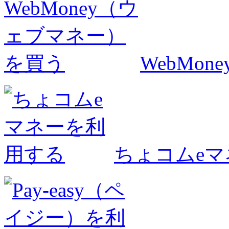
WebMo
ちょコムe