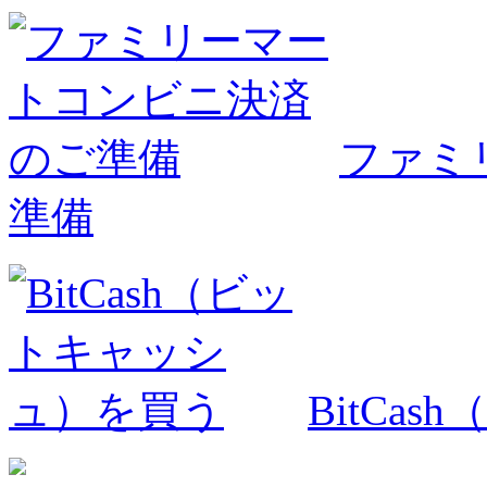
ファミ
準備
BitCa