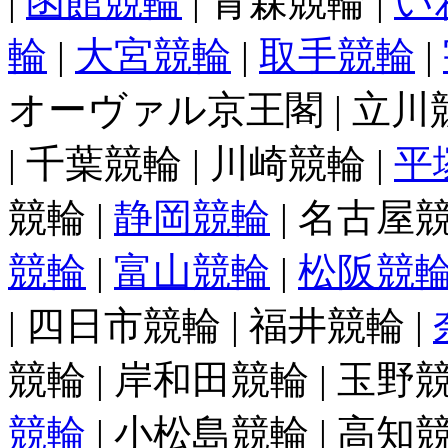
|
函館競輪
| 青森競輪 |
い
輪
|
大宮競輪
|
取手競輪
|
オーヴァル京王閣 | 立川競輪
| 千葉競輪 | 川崎競輪 |
平
競輪 |
静岡競輪
| 名古屋競
競輪
|
富山競輪
|
松阪競
| 四日市競輪 | 福井競輪 |
競輪 | 岸和田競輪 | 玉野競
競輪
| 小松島競輪 | 高知競