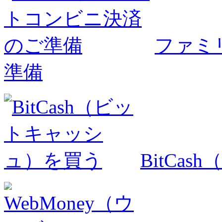
ファミ
準備
BitCa