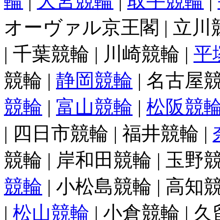
輪
|
大宮競輪
|
取手競輪
|
オーヴァル京王閣 | 立川競輪
| 千葉競輪 | 川崎競輪 |
平
競輪 |
静岡競輪
| 名古屋競
競輪
|
富山競輪
|
松阪競
| 四日市競輪 | 福井競輪 |
競輪 | 岸和田競輪 | 玉野競
競輪
| 小松島競輪 | 高知競
|
松山競輪
| 小倉競輪 | 