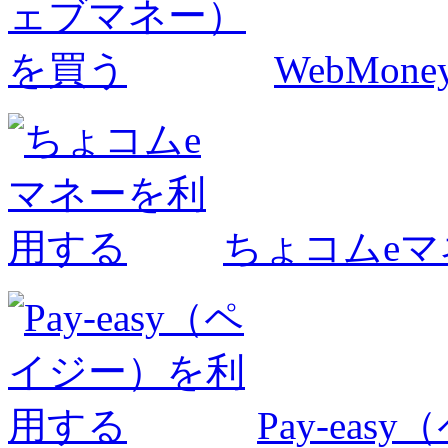
WebMo
ちょコムe
Pay-ea