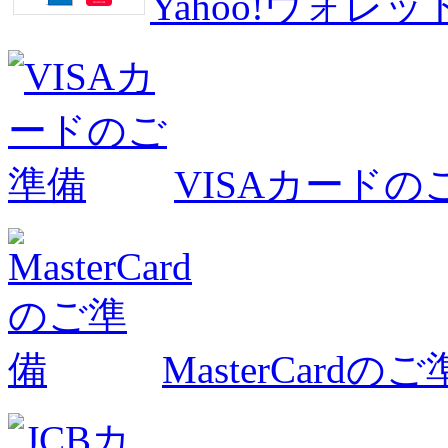
Yahoo!ウォ
VISAカードの
MasterCardの