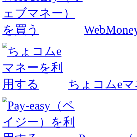
WebMo
ちょコムe