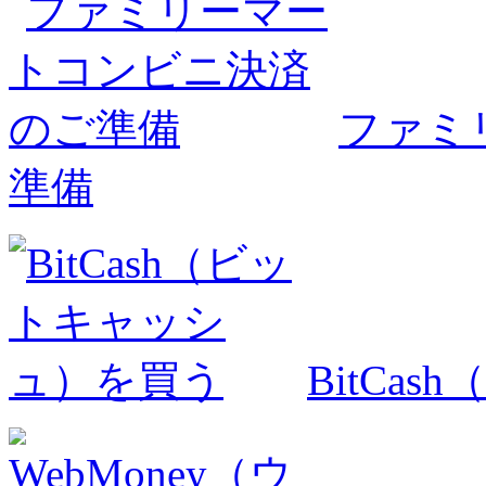
ファミ
準備
BitCa