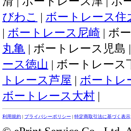
滑 | ボートレース津 | 
びわこ
|
ボートレース住
|
ボートレース尼崎
| ボ
丸亀
| ボートレース児島 
ース徳山
| ボートレース下
トレース芦屋
|
ボートレ
ボートレース大村
|
利用規約
|
プライバシーポリシー
|
特定商取引法に基づく表示