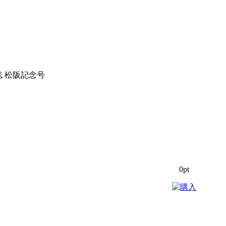
誌 松阪記念号
0pt