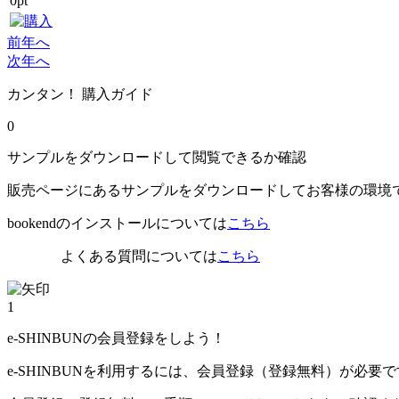
0pt
前年へ
次年へ
カンタン！ 購入ガイド
0
サンプルをダウンロードして閲覧できるか確認
販売ページにあるサンプルをダウンロードしてお客様の環境
bookendのインストールについては
こちら
よくある質問については
こちら
1
e-SHINBUNの会員登録をしよう！
e-SHINBUNを利用するには、会員登録（登録無料）が必要