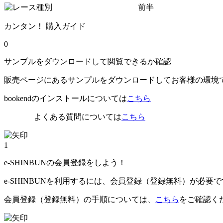
前半
カンタン！ 購入ガイド
0
サンプルをダウンロードして閲覧できるか確認
販売ページにあるサンプルをダウンロードしてお客様の環境
bookendのインストールについては
こちら
よくある質問については
こちら
1
e-SHINBUNの会員登録をしよう！
e-SHINBUNを利用するには、会員登録（登録無料）が必要
会員登録（登録無料）の手順については、
こちら
をご確認く