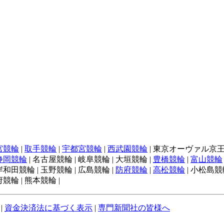
宮競輪
|
取手競輪
|
宇都宮競輪
|
西武園競輪
| 東京オーヴァル京王閣 
静岡競輪
| 名古屋競輪 | 岐阜競輪 | 大垣競輪 |
豊橋競輪
|
富山競輪
岸和田競輪 | 玉野競輪 | 広島競輪 |
防府競輪
|
高松競輪
| 小松島競輪
府競輪 | 熊本競輪 |
|
資金決済法に基づく表示
|
専門新聞社の皆様へ