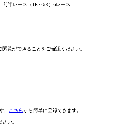
前半レース（1R～6R）6レース
で閲覧ができることをご確認ください。
です。
こちら
から簡単に登録できます。
ださい。