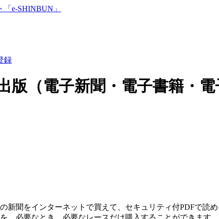
登録
出版（電子新聞・電子書籍・電
の新聞をインターネットで買えて、セキュリティ付PDFで読
を、必要なとき、必要なレースだけ購入することができます。