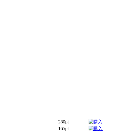
280pt
165pt