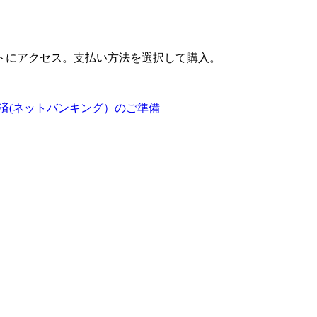
トにアクセス。支払い方法を選択して購入。
済(ネットバンキング）のご準備