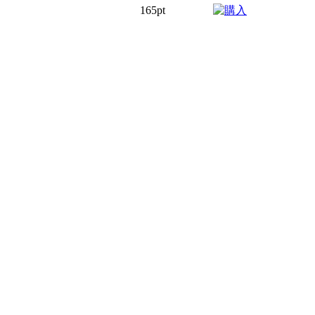
165pt