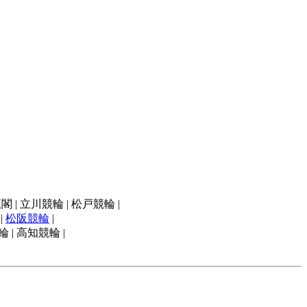
| 立川競輪 | 松戸競輪 |
|
松阪競輪
|
 | 高知競輪 |