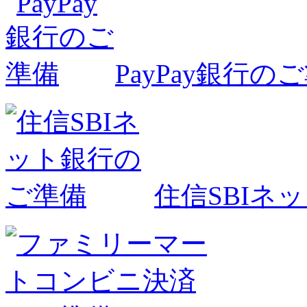
PayPay銀行の
住信SBIネ