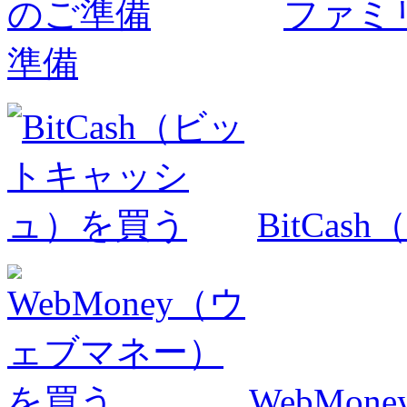
ファミ
準備
BitCa
WebMo