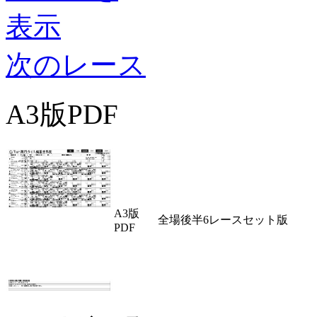
次のレース
A3版PDF
A3版
全場後半6レースセット版
PDF