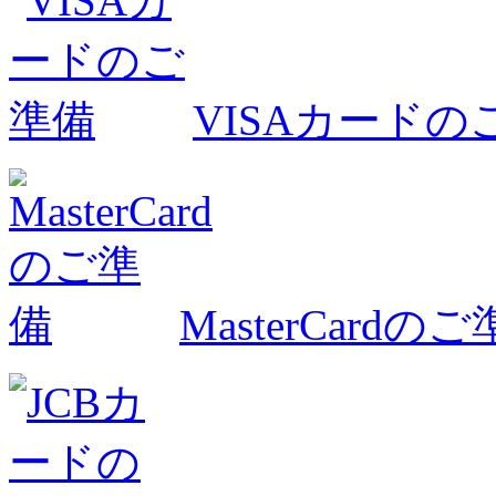
VISAカードの
MasterCardの