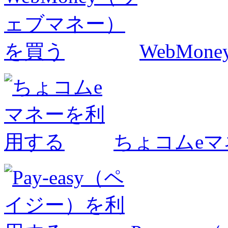
WebMo
ちょコムe