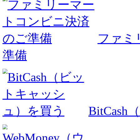
ファミ
準備
BitCa