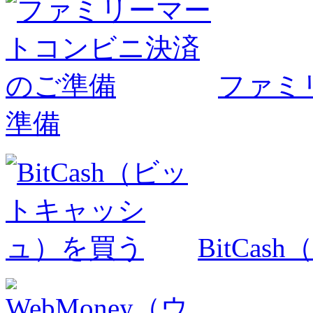
ファミ
準備
BitCa