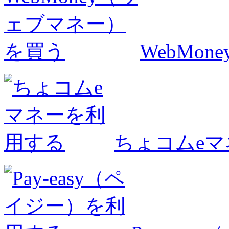
WebMo
ちょコムe