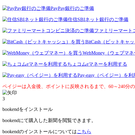
PayPay銀行のご準備
住信SBIネット銀行のご準備
ファミリーマート
BitCash（ビットキ
WebMoney（ウェブマ
ちょコムeマネーを利用する
Pay-easy（ペイジー）を
ペイジーは入金後、ポイントに反映されるまで、60～240分
3
bookendをインストール
bookendにて購入した新聞を閲覧できます。
bookendのインストールについては
こちら