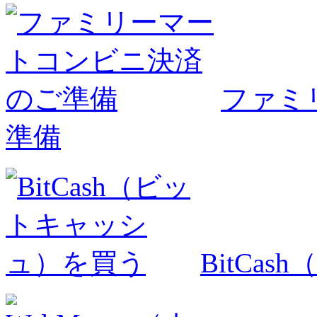
ファミ
準備
BitCa