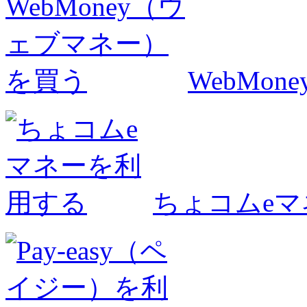
WebMo
ちょコムe