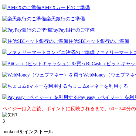
AMEXカードのご準備
楽天銀行のご準備
PayPay銀行のご準備
住信SBIネット銀行のご準備
ファミリーマート
BitCash（ビットキ
WebMoney（ウェブマ
ちょコムeマネーを利用する
Pay-easy（ペイジー）を
ペイジーは入金後、ポイントに反映されるまで、60～240分
3
bookendをインストール