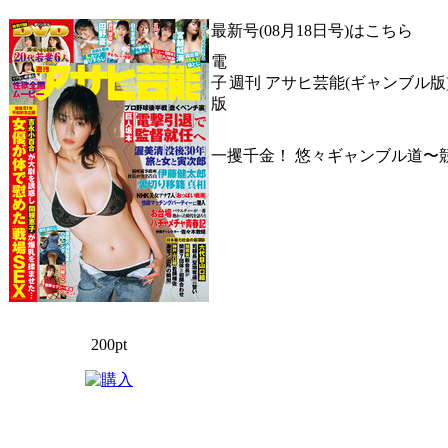
最新号(08月18日号)はこちら
電
子
週刊 アサヒ芸能(ギャンブル版)
版
一攫千金！ 悠々ギャンブル道〜
200pt