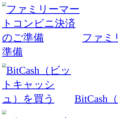
ファミ
準備
BitCa