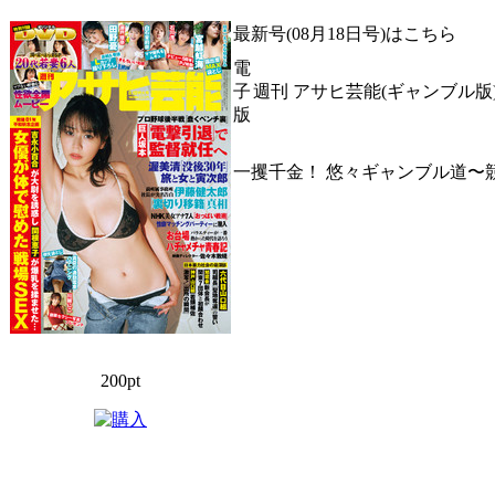
最新号(08月18日号)はこちら
電
子
週刊 アサヒ芸能(ギャンブル版)
版
一攫千金！ 悠々ギャンブル道〜
200pt