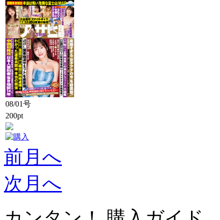
08/01号
200pt
前月へ
次月へ
カンタン！ 購入ガイド