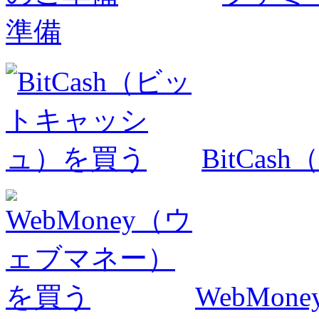
準備
BitCa
WebMo