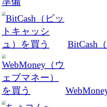
準備
BitCa
WebMo