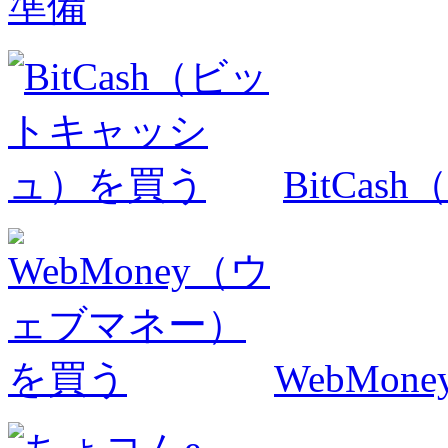
準備
BitCa
WebMo