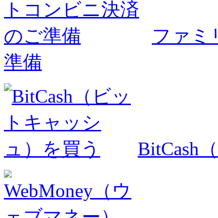
ファミ
準備
BitCa