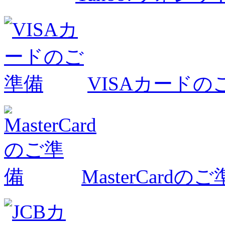
VISAカードの
MasterCardの