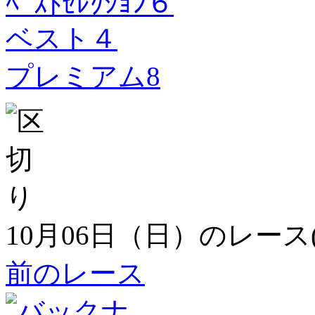
ﾍﾞｽﾄｾﾚｸｼｮﾝ６
ベスト４
プレミアム8
10月06日（日）のレース
前のレース