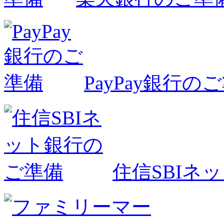
PayPay銀行の
住信SBIネ