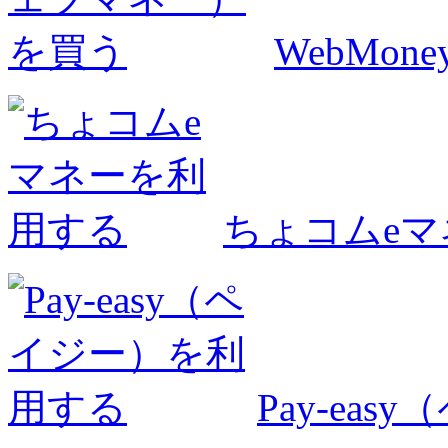
WebMo
ちょコムe
Pay-ea