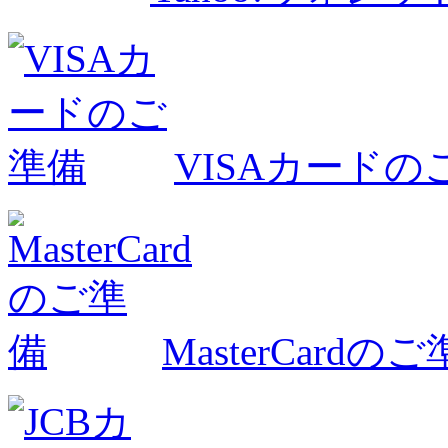
VISAカードの
MasterCardの