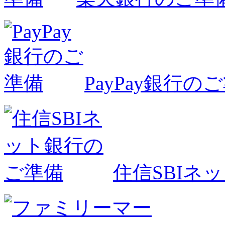
PayPay銀行の
住信SBIネ