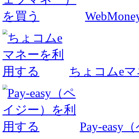
WebMo
ちょコムe
Pay-ea