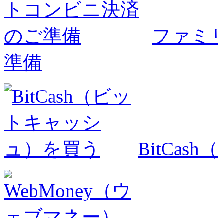
ファミ
準備
BitCa