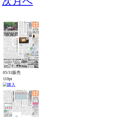
次月へ
05/31販売
110pt