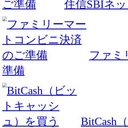
住信SBIネ
ファミ
準備
BitCa