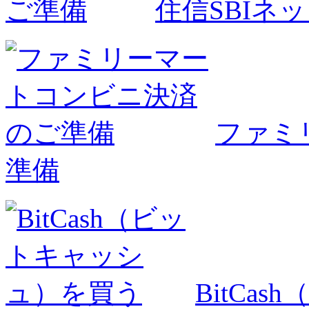
住信SBIネ
ファミ
準備
BitCa