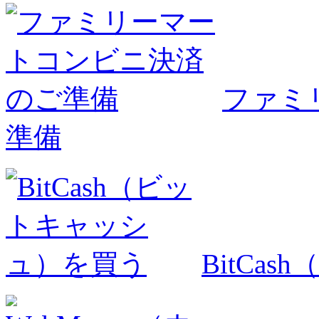
ファミ
準備
BitCa