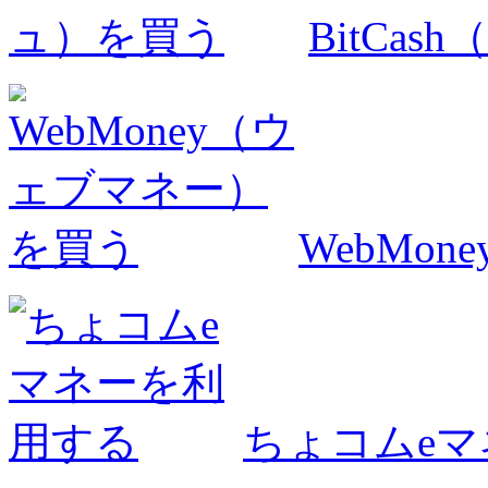
BitCa
WebMo
ちょコムe