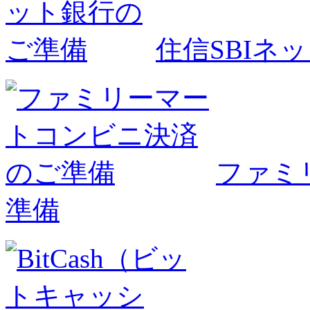
住信SBIネ
ファミ
準備